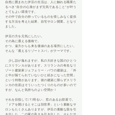
自然に囲まれた伊豆の生活は、人に触れる職業た
るべき”
自分の心身がまず元気であること”が叶う
とてもよい環境です
。
その中で自分の持っているものを惜しみなく提供
する方法を考えた結果、自宅サロン開業。となり
ました。
伊豆の方を元気にしたい。
その為に通える価格で。
かつ、遠方からも来る価値のある場所にしたい。
そんな「通えるリゾートスパ」がテーマです。
少し話が逸れますが、私の大好きな国のひとつ
にスリランカがあります。スリランカの有名なリ
ゾート建築家ジェフェリー・バワの建築は、「外
と中が隔てられていないひと続きになった空間」
という特徴があります。彼の建築に限らずスリラ
ンカの住居はそういったつくりのものが多いので
すが、なんと気持ちのよい空間か！
それを目指して(？)明るい、窓のあるお部屋で。
「ドアを開けるとそこは別世界」という素敵なサ
ロンもたくさんありますが、伊豆の素敵な面を引
き出した、この家の良さを引き出した、そんなサ