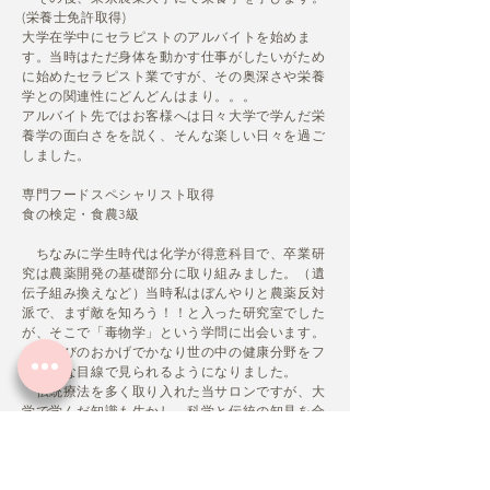
(栄養士免許取得)
大学在学中にセラピストのアルバイトを始めま
す。当時はただ身体を動かす仕事がしたいがため
に始めたセラピスト業ですが、その奥深さや栄養
学との関連性にどんどんはまり。。。
アルバイト先ではお客様へは日々大学で学んだ栄
養学の面白さをを説く、そんな楽しい日々を過ご
しました。
専門フードスペシャリスト取得
食の検定・食農3級
ちなみに学生時代は化学が得意科目で、卒業研
究は農薬開発の基礎部分に取り組みました。（遺
伝子組み換えなど）
当時私はぼんやりと農薬反対
派で、まず敵を知ろう！！と入った研究室でした
が、そこで「毒物学」という学問に出会います。
この学びのおかげでかなり世の中の健康分野をフ
ラットな目線で見られるようになりました。
伝統療法を多く取り入れた当サロンですが、大
学で学んだ知識も生かし、科学と伝統の知見を合
わせたホリスティックなサロンを目指していま
す。
その後一旦は就職活動もしてOLも経験しまし